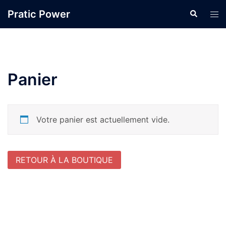
Aller
Pratic Power
Recherche
Ouvr
au
le
contenu
men
Panier
Votre panier est actuellement vide.
RETOUR À LA BOUTIQUE